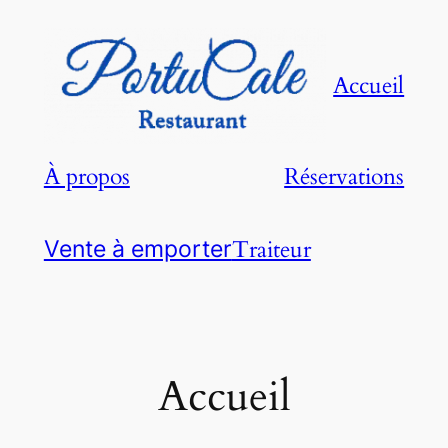
Aller
au
contenu
Accueil
À propos
Réservations
Traiteur
Vente à emporter
Accueil